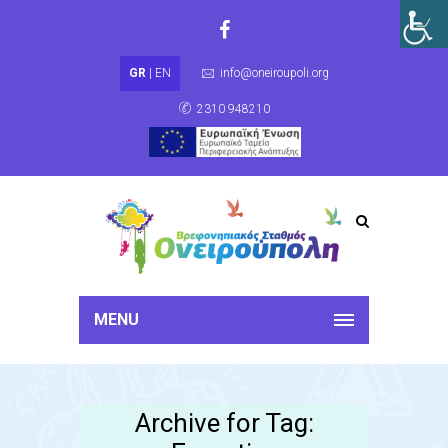
GR
|
EN
info@oneiroupoli.org
2310 948210
MENU
Archive for Tag: