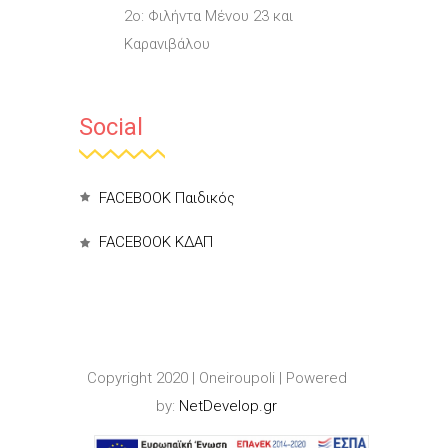
2ο: Φιλήντα Μένου 23 και
Καρανιβάλου
Social
FACEBOOK Παιδικός
FACEBOOK ΚΔΑΠ
Copyright 2020 | Oneiroupoli | Powered
by:
NetDevelop.gr