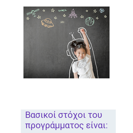
Βασικοί στόχοι του
προγράμματος είναι: