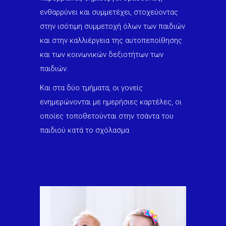
ενθαρρύνει και συμμετέχει, στοχεύοντας
στην ισότιμη συμμετοχή όλων των παιδιών
και στην καλλιέργεια της αυτοπεποίθησης
και των κοινωνικών δεξιοτήτων των
παιδιών.
Και στα δύο τμήματα, οι γονείς
ενημερώνονται με ημερήσιες καρτέλες, οι
οποίες τοποθετούνται στην τσάντα του
παιδιού κατά το σχόλασμα