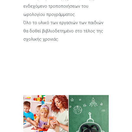
ενδεχόμενο τροποποιήσεων του
ωρολογίου προγράμματος.
Όλο το υλικό των εργασιών των παιδιών
θα δοθεί βιβλιοδετημένο στο τέλος της
σχολικής χρονιάς.