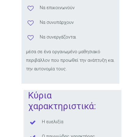
Να επικοινωνούν
Να συνυπάρχουν
Να συνεργάζονται
μέσα σε ένα οργανωμένο μαθησιακό
περιβάλλον που προωθεί την ανάπτυξη και
την αυτονομία τους.
Κύρια
χαρακτηριστικά:
Η ευελιξία
Ο παιγνιώδης χαρακτήρας