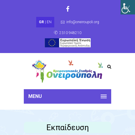
GR
|
EN
info@oneiroupoli.org
2310 948210
MENU
Εκπαίδευση