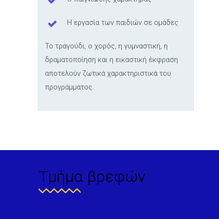
Η εργασία των παιδιών σε ομάδες
Το τραγούδι, ο χορός, η γυμναστική, η
δραματοποίηση και η εικαστική έκφραση
αποτελούν ζωτικά χαρακτηριστικά του
προγράμματος.
Τμήμα βρεφών