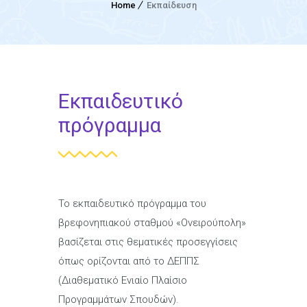
Home
Εκπαίδευση
Εκπαιδευτικό
πρόγραμμα
To εκπαιδευτικό πρόγραμμα του
βρεφονηπιακού σταθμού «Ονειρούπολη»
βασίζεται στις θεματικές προσεγγίσεις
όπως ορίζονται από το ΔΕΠΠΣ
(Διαθεματικό Ενιαίο Πλαίσιο
Προγραμμάτων Σπουδών).