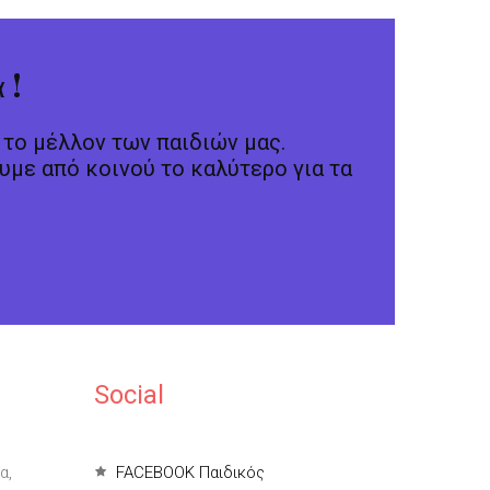
 !
α το μέλλον των παιδιών μας.
υμε από κοινού το καλύτερο για τα
Social
α,
FACEBOOK Παιδικός