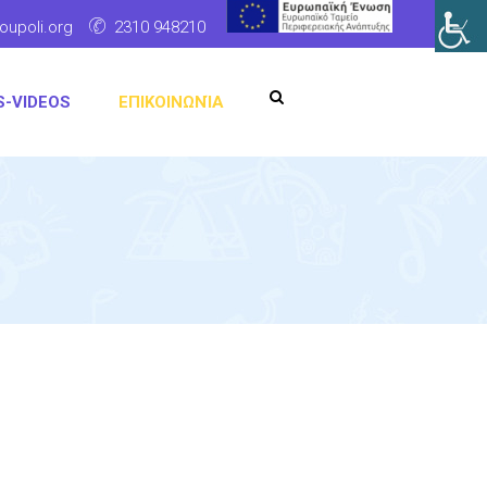
oupoli.org
2310 948210
S-VIDEOS
ΕΠΙΚΟΙΝΩΝΊΑ