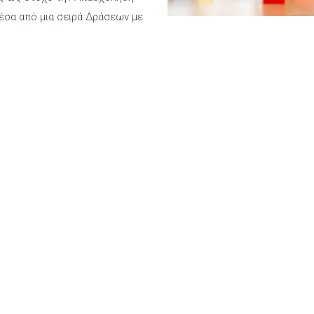
έσα από μια σειρά Δράσεων με
Φροντίδα - A
Στην
Ονειρούπολη
τα παι
ανέσεις, την φροντίδα και 