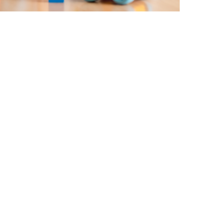
σφάλεια
διά απολαμβάνουν τις
την ασφάλεια που