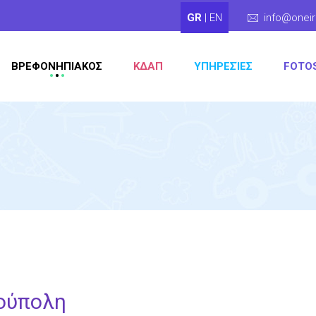
GR
|
EN
info@oneir
ΒΡΕΦΟΝΗΠΙΑΚΟΣ
ΚΔΑΠ
ΥΠΗΡΕΣΊΕΣ
FOTO
ούπολη