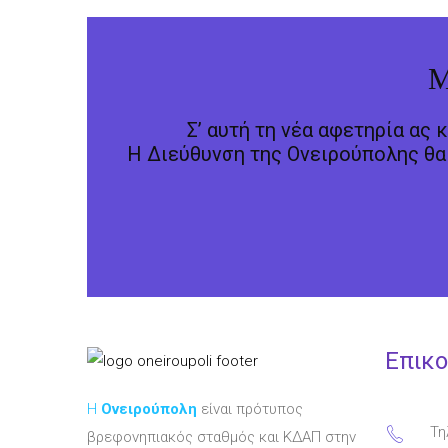
Μ
Σ’ αυτή τη νέα αφετηρία ας 
Η Διεύθυνση της Ονειρούπολης θα 
Επικο
Η
Ονειρούπολη
είναι πρότυπος
Τη
βρεφονηπιακός σταθμός και ΚΔΑΠ στην