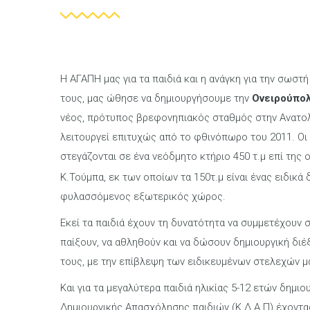
Η ΑΓΑΠΗ μας για τα παιδιά και η ανάγκη για την σωστ
τους, μας ώθησε να δημιουργήσουμε την
Ονειρούπο
νέος, πρότυπος βρεφονηπιακός σταθμός στην Ανατο
λειτουργεί επιτυχώς από το φθινόπωρο του 2011. Οι
στεγάζονται σε ένα νεόδμητο κτήριο 450 τ.μ επί της 
Κ.Τούμπα, εκ των οποίων τα 150τ.μ είναι ένας ειδικά
φυλασσόμενος εξωτερικός χώρος.
Εκεί τα παιδιά έχουν τη δυνατότητα να συμμετέχουν 
παίξουν, να αθληθούν και να δώσουν δημιουργική διέ
τους, με την επίβλεψη των ειδικευμένων στελεχών μ
Και για τα μεγαλύτερα παιδιά ηλικίας 5-12 ετών δημι
Δημιουργικής Απασχόλησης παιδιών (Κ.Δ.Α.Π) έχοντ