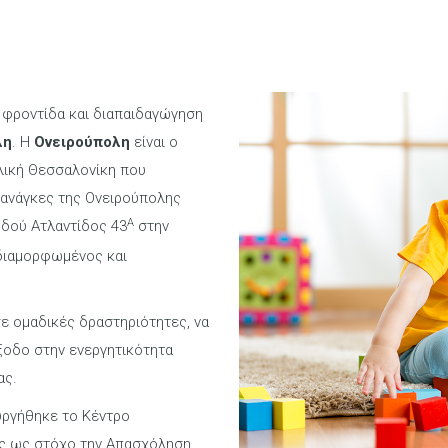
ή φροντίδα και διαπαιδαγώγηση
λη
. Η
Ονειρούπολη
είναι ο
λική Θεσσαλονίκη που
 ανάγκες της Ονειρούπολης
Α
οδού Ατλαντίδος 43
στην
 διαμορφωμένος και
σε ομαδικές δραστηριότητες, να
ξοδο στην ενεργητικότητα
ας.
ουργήθηκε το Κέντρο
ας ως στόχο την Απασχόληση