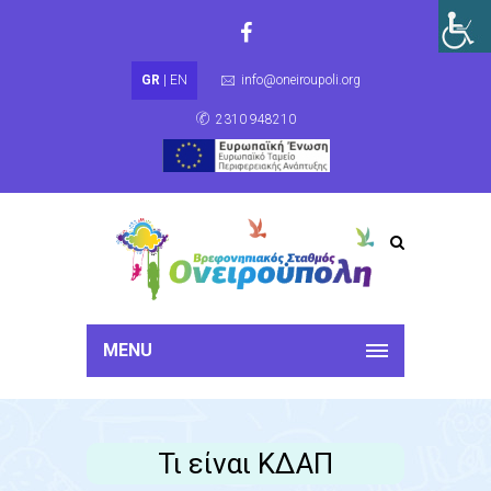
GR
|
EN
info@oneiroupoli.org
2310 948210
MENU
Τι είναι ΚΔΑΠ