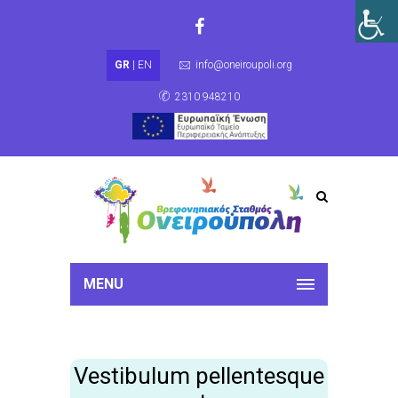
GR
|
EN
info@oneiroupoli.org
2310 948210
MENU
Vestibulum pellentesque