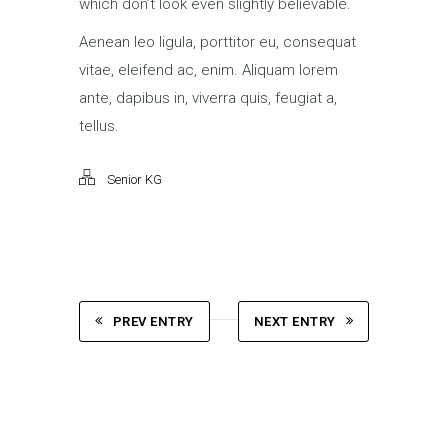
which don’t look even slightly believable.
Aenean leo ligula, porttitor eu, consequat
vitae, eleifend ac, enim. Aliquam lorem
ante, dapibus in, viverra quis, feugiat a,
tellus.
Senior KG
PREV ENTRY
NEXT ENTRY