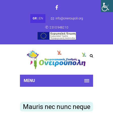
GR
|
EN
info@oneiroupoli.org
2310 948210
MENU
Mauris nec nunc neque