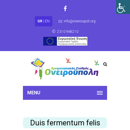
GR
|
EN
info@oneiroupoli.org
2310 948210
MENU
Duis fermentum felis