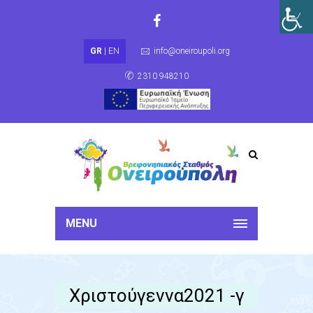
GR
|
EN
info@oneiroupoli.org
2310 948210
MENU
Χριστούγεννα2021 -γ