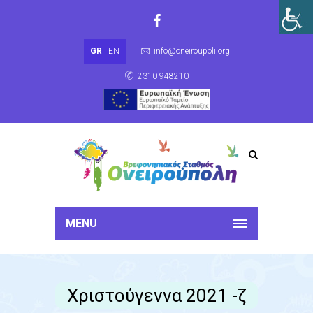
GR
|
EN
info@oneiroupoli.org
2310 948210
MENU
Χριστούγεννα 2021 -ζ