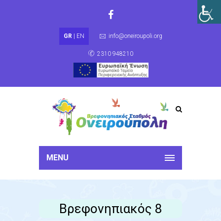
GR
|
EN
info@oneiroupoli.org
2310 948210
MENU
Βρεφονηπιακός 8